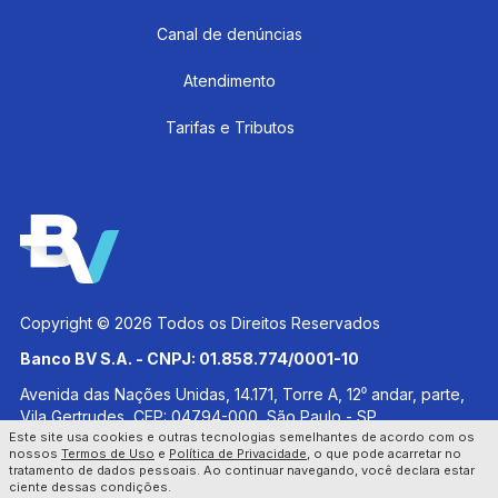
Canal de denúncias
Atendimento
Tarifas e Tributos
Copyright © 2026 Todos os Direitos Reservados
Banco BV S.A. - CNPJ: 01.858.774/0001-10
Avenida das Nações Unidas, 14.171, Torre A, 12⁰ andar, parte,
Vila Gertrudes, CEP: 04794-000, São Paulo - SP
Este site usa cookies e outras tecnologias semelhantes de acordo com os
Banco Votorantim S.A. - CNPJ: 59.588.111/0001-03
nossos
Termos de Uso
e
Política de Privacidade
, o que pode acarretar no
tratamento de dados pessoais. Ao continuar navegando, você declara estar
Avenida das Nações Unidas, 14.171, Torre A, 18⁰ andar, Vila
ciente dessas condições.