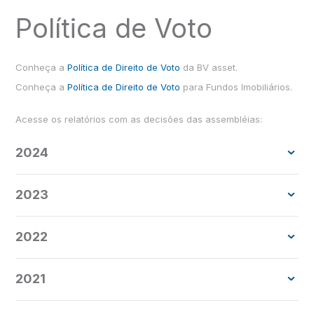
Assinatura de Contratos
Política de Voto
Assine e faça a gestão dos contratos da sua empresa
com o BV corporate.
Conheça a
Política de Direito de Voto
da BV asset.
Ver contratos
Conheça a
Política de Direito de Voto
para Fundos Imobiliários.
Acesse os relatórios com as decisões das assembléias:
E-mail Banking
Tenha suas posições financeiras atualizadas
2024
diretamente na caixa de e-mail que preferir.
2023
Acessar E-mail Banking
2022
Portal Antecipa BV
Fornecedores dos clientes BV corporate podem
2021
solicitar o adiantamento de valores de forma rápida e
segura.